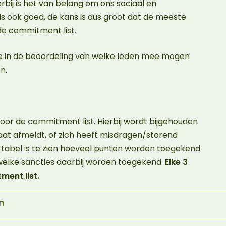
rbij is het van belang om ons sociaal en
ls ook goed, de kans is dus groot dat de meeste
 de commitment list.
 in de beoordeling van welke leden mee mogen
en.
or de commitment list. Hierbij wordt bijgehouden
e laat afmeldt, of zich heeft misdragen/storend
 tabel is te zien hoeveel punten worden toegekend
welke sancties daarbij worden toegekend.
Elke 3
tment list.
n